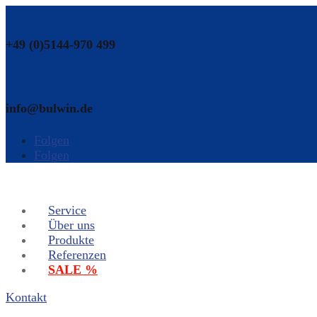
+49 (0)5144-970 499
info@bulwin.de
Folgen
Folgen
Service
Über uns
Produkte
Referenzen
SALE %
Kontakt